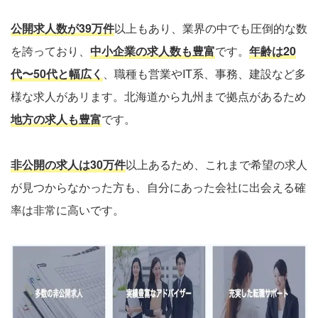
公開求人数が39万件
以上もあり、業界の中でも圧倒的な数
を誇っており、
中小企業の求人数も豊富
です。
年齢は20
代〜50代と幅広く
、職種も営業やIT系、事務、建設など多
様な求人があリます。北海道から九州まで拠点があるため
地方の求人も豊富
です。
非公開の求人は30万件
以上あるため、これまで希望の求人
が見つからなかった方も、自分にあった会社に出会える確
率は非常に高いです。