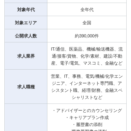
対象年代
全年代
対象エリア
全国
公開求人数
約390,000件
IT/通信、医薬品、機械/輸送機器、流
求人業界
通/接客/貨物、化学/素材、建設/不動
産、電子/電気、マスコミ、金融など
営業、IT、事務、電気/機械/化学エン
ジニア、インターネット専門職、ア
求人職種
シスタント職、経理/財務、金融スペ
シャリストなど
・アドバイザーとのカウンセリング
・キャリアプラン作成
・履歴書の添削