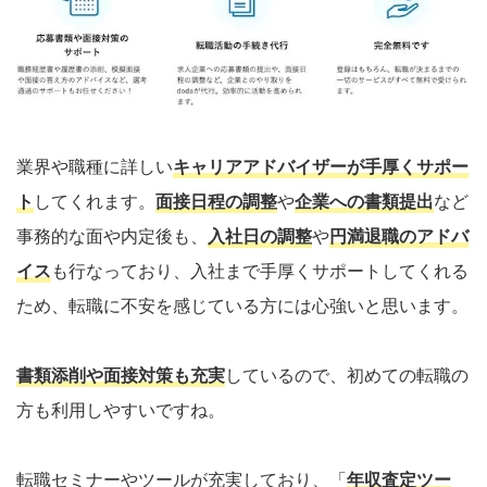
業界や職種に詳しい
キャリアアドバイザーが手厚くサポー
ト
してくれます。
面接日程の調整
や
企業への書類提出
など
事務的な面や内定後も、
入社日の調整
や
円満退職のアドバ
イス
も行なっており、入社まで手厚くサポートしてくれる
ため、転職に不安を感じている方には心強いと思います。
書類添削や面接対策も充実
しているので、初めての転職の
方も利用しやすいですね。
転職セミナーやツールが充実しており、「
年収査定ツー